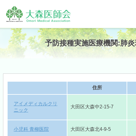
ホーム
予防接種実施医療機関:肺炎
大森医師会について
住所
プライバシーポリシー
アイメディカルクリ
大田区大森中2-15-7
ニック
支援サービス
小児科 青柳医院
大田区大森北4-9-5