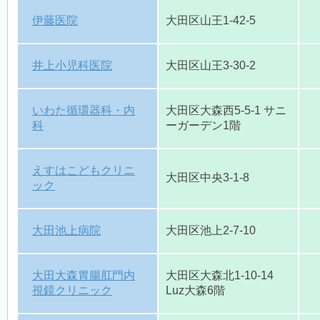
伊藤医院
大田区山王1-42-5
病児保育室 Piccolo Bosco（ピッコロボスコ）
井上小児科医院
大田区山王3-30-2
いわた循環器科・内
大田区大森西5-5-1 サニ
訪問看護ステーション
科
ーガーデン1階
えすはこどもクリニ
地域包括支援センター新井宿（大森医師会）
大田区中央3-1-8
ック
大田池上病院
大田区池上2-7-10
大田
地域産業保健センター
大田大森胃腸肛門内
大田区大森北1-10-14
視鏡クリニック
Luz大森6階
危機管理室