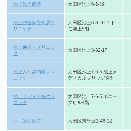
会員用ページ
池上総合病院
大田区池上6-1-19
池上総合病院付属ク
大田区池上6-3-10 エト
会員用掲示板
リニック
モ池上5階
池上仲通りクリニッ
医師会 会員情報システム
大田区池上3-32-17
ク
池上みなみ内科クリ
大田区池上7-6-5 池上メ
禁煙外来
ニック
ディカルブリッジ3階
池上メディカルクリ
大田区池上7-6-5 ボニー
大森完全禁煙優良店
ニック
タビル4階
いしはら医院
大田区東馬込1-46-12
認知症対策