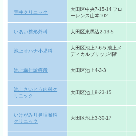
休日診療
（医師会診療所）
大田区中央7-15-14 フロ
荒井クリニック
ーレンス山本102
いあい整形外科
大田区東馬込2-13-5
医療機関案内
大田区池上7-6-5 池上メ
池上オハナ小児科
ディカルブリッジ4階
各種検診
池上幸仁診療所
大田区池上4-3-3
アクセス・交通
池上さいとう内科ク
大田区池上8-23-15
リニック
リンク集
いけがみ耳鼻咽喉科
大田区池上3-30-17
クリニック