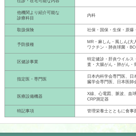
往診・在宅可能な内容
他機関より紹介可能な
内科
診療科目
取扱保険
社保・国保・生保・原爆
MR・麻しん・風しん(大人
予防接種
ワクチン・肺炎球菌・BC
特定健診・肝炎ウイルス
区健診事業
査・大腸がん・肺がん・
日本内科学会専門医、日
指定医・専門医
臓学会専門医、日本医師
X線、心電図、脈波、血球
医療設備機器
CRP測定器
特記事項
管理栄養士とともに食事