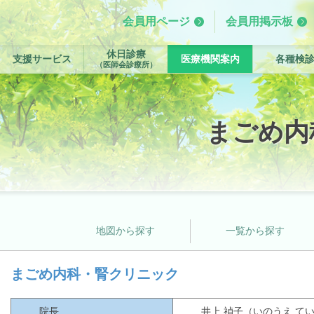
会員用ページ
会員用掲示板
休日診療
支援サービス
医療機関案内
各種検
（医師会診療所）
まごめ内
地図から探す
一覧から探す
まごめ内科・腎クリニック
院長
井上 禎子（いのうえ て