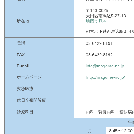
〒143-0025
大田区南馬込5-27-13
所在地
地図で見る
都営地下鉄西馬込駅より
電話
03-6429-8191
FAX
03-6429-8192
E-mail
info@magome-nc.jp
ホームページ
http://magome-nc.jp/
救急医療
休日全夜間診療
診療科目
内科・腎臓内科・糖尿病
午
月
8:45〜12:00