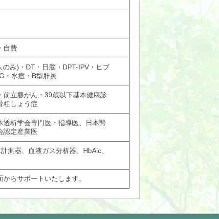
・自費
のみ)・DT・日脳・DPT-IPV・ヒブ
G・水痘・B型肝炎
・前立腺がん・39歳以下基本健康診
骨粗しょう症
本透析学会専門医・指導医、日本腎
会認定産業医
計測器、血液ガス分析器、HbAic、
面からサポートいたします。