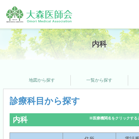
ホーム
内科
大森医師会について
地図から探す
一覧から探す
プライバシーポリシー
診療科目から探す
内科
※医療機関名をクリックする
支援サービス
住所
電話