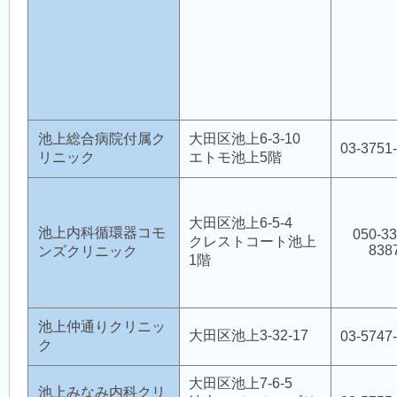
病児保育室 Piccolo Bosco（ピッコロボスコ）
池上総合病院付属ク
大田区池上6-3-10
訪問看護ステーション
03-3751
リニック
エトモ池上5階
地域包括支援センター新井宿（大森医師会）
大田区池上6-5-4
池上内科循環器コモ
050-33
クレストコート池上
838
ンズクリニック
1階
大田
地域産業保健センター
池上仲通りクリニッ
大田区池上3-32-17
03-5747
ク
危機管理室
大田区池上7-6-5
池上みなみ内科クリ