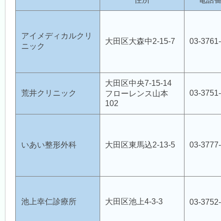
休日診療
（医師会診療所）
アイメディカルクリ
大田区大森中2-15-7
03-3761
ニック
医療機関案内
大田区中央7-15-14
荒井クリニック
03-3751
フローレンス山本
各種検診
102
アクセス・交通
いあい整形外科
大田区東馬込2-13-5
03-3777
リンク集
池上幸仁診療所
大田区池上4-3-3
03-3752