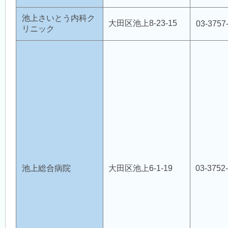
会員用ページ
池上さいとう内科ク
大田区池上8-23-15
03-3757
リニック
会員用掲示板
医師会 会員情報システム
禁煙外来
池上総合病院
大田区池上6-1-19
03-3752
大森完全禁煙優良店
認知症対策