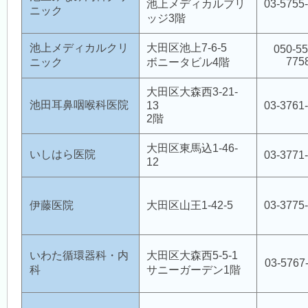
池上メディカルブリ
03-5755
ニック
ッジ3階
永久保存版
池上メディカルクリ
大田区池上7-6-5
050-55
775
ニック
ボニータビル4階
大田区大森西3-21-
大森医師会館利用申込
池田耳鼻咽喉科医院
13
03-3761
2階
大田区東馬込1-46-
いしはら医院
03-3771
12
伊藤医院
大田区山王1-42-5
03-3775
いわた循環器科・内
大田区大森西5-5-1
03-5767
科
サニーガーデン1階