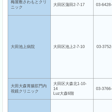
梅屋敷さわもとクリ
大田区蒲田2-7-17
03-6428
ニック
大田池上病院
大田区池上2-7-10
03-3752
大田区大森北1-10-
大田大森胃腸肛門内
14
03-3766
視鏡クリニック
Luz大森6階