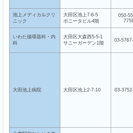
池上メディカルクリ
大田区池上7-6-5
050-55
775
ニック
ボニータビル4階
病児保育室 Piccolo Bosco（ピッコロボスコ）
いわた循環器科・内
大田区大森西5-5-1
03-5767
科
サニーガーデン1階
訪問看護ステーション
地域包括支援センター新井宿（大森医師会）
大田池上病院
大田区池上2-7-10
03-3752
大田
地域産業保健センター
危機管理室