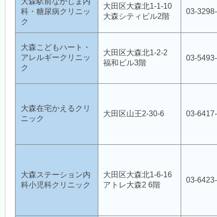
大森駅前なかじま内
大田区大森北1-1-10
科・糖尿病クリニッ
03-3298
大森シティビル2階
ク
永久保存版
大森こどもハート・
大田区大森北1-2-2
アレルギークリニッ
03-5493
福和ビル3階
ク
大森医師会館利用申込
大森在宅かえるクリ
大田区山王2-30-6
03-6417
ニック
大森ステーション内
大田区大森北1-6-16
03-6423
科小児科クリニック
アトレ大森2 6階