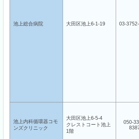
会員用ページ
池上総合病院
大田区池上6-1-19
03-3752
会員用掲示板
医師会 会員情報システム
禁煙外来
大森完全禁煙優良店
大田区池上6-5-4
池上内科循環器コモ
050-33
クレストコート池上
838
ンズクリニック
1階
認知症対策