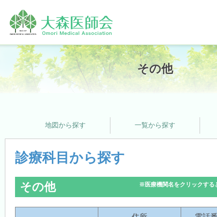
ホーム
その他
大森医師会について
地図から探す
一覧から探す
プライバシーポリシー
診療科目から探す
その他
※医療機関名をクリックする
支援サービス
住所
電話