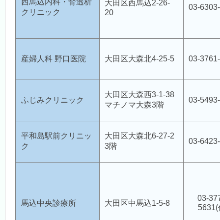
西馬込内科・腎透析
大田区西馬込2-26-
03-6303
クリニック
20
産婦人科 野口医院
大田区大森北4-25-5
03-3761
大田区大森西3-1-38
ふじみクリニック
03-5493
マチノマ大森3階
平和島駅前クリニッ
大田区大森北6-27-2
03-6423
ク
3階
03-37
馬込中央診療所
大田区中馬込1-5-8
5631(