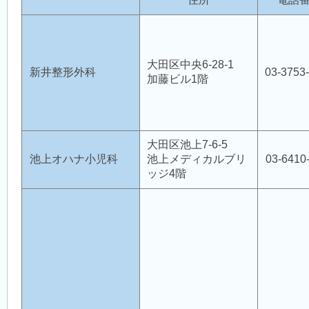
休日診療
（医師会診療所）
大田区中央6-28-1
新井整形外科
03-3753
医療機関案内
加藤ビル1階
各種検診
大田区池上7-6-5
池上オハナ小児科
池上メディカルブリ
03-6410
ッジ4階
アクセス・交通
リンク集