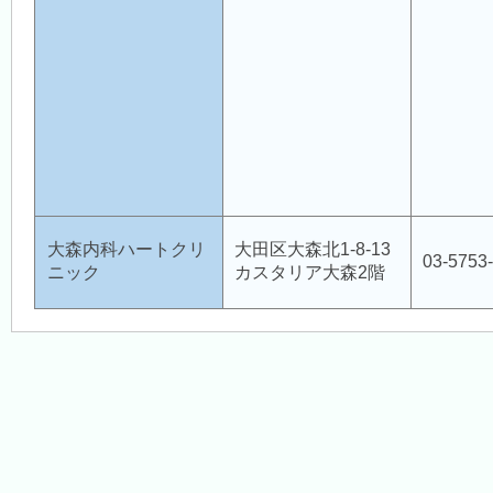
病児保育室 Piccolo Bosco（ピッコロボスコ）
訪問看護ステーション
大森内科ハートクリ
大田区大森北1-8-13
03-5753
地域包括支援センター新井宿（大森医師会）
ニック
カスタリア大森2階
大田
地域産業保健センター
危機管理室