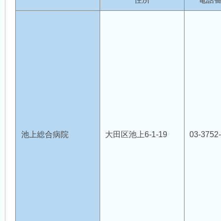
休日診療
（医師会診療所）
医療機関案内
各種検診
池上総合病院
大田区池上6-1-19
03-3752
アクセス・交通
リンク集