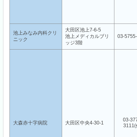
会員用ページ
会員用掲示板
大田区池上7-6-5
池上みなみ内科クリ
池上メディカルブリ
03-5755
ニック
ッジ3階
医師会 会員情報システム
禁煙外来
大森完全禁煙優良店
03-37
大森赤十字病院
大田区中央4-30-1
3111(
認知症対策