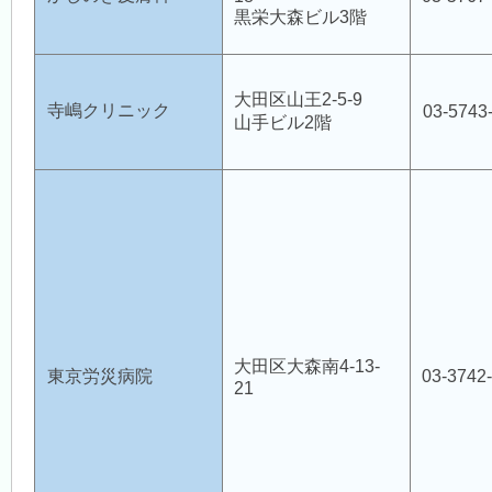
黒栄大森ビル3階
病児保育室 Piccolo Bosco（ピッコロボスコ）
大田区山王2-5-9
寺嶋クリニック
03-5743
山手ビル2階
訪問看護ステーション
地域包括支援センター新井宿（大森医師会）
大田区大森南4-13-
大田
地域産業保健センター
東京労災病院
03-3742
21
危機管理室