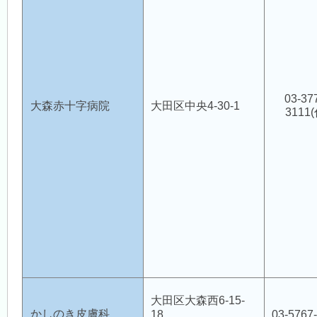
会員用ページ
会員用掲示板
03-37
大森赤十字病院
大田区中央4-30-1
3111(
医師会 会員情報システム
禁煙外来
大森完全禁煙優良店
大田区大森西6-15-
認知症対策
かしのき皮膚科
18
03-5767