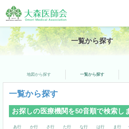
ホーム
一覧から探す
大森医師会について
地図から探す
一覧から探す
プライバシーポリシー
一覧から探す
お探しの医療機関を50音順で検索し
支援サービス
※医療機関名をクリックする
あ行
か行
さ行
た行
な行
は行
ま行