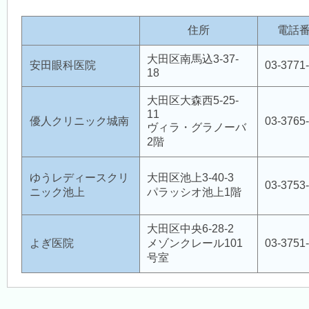
休日診療
（医師会診療所）
住所
電話
大田区南馬込3-37-
安田眼科医院
03-3771
18
医療機関案内
大田区大森西5-25-
11
優人クリニック城南
03-3765
ヴィラ・グラノーバ
各種検診
2階
ゆうレディースクリ
大田区池上3-40-3
03-3753
アクセス・交通
ニック池上
パラッシオ池上1階
大田区中央6-28-2
よぎ医院
メゾンクレール101
03-3751
リンク集
号室